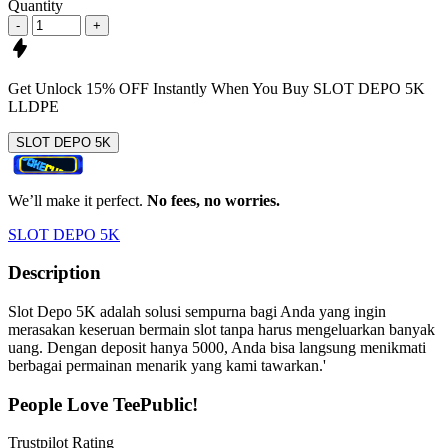
Quantity
-
+
Get
Unlock 15%
OFF Instantly When You Buy
SLOT DEPO 5K
LLDPE
SLOT DEPO 5K
We’ll make it perfect.
No fees, no worries.
SLOT DEPO 5K
Description
Slot Depo 5K adalah solusi sempurna bagi Anda yang ingin
merasakan keseruan bermain slot tanpa harus mengeluarkan banyak
uang. Dengan deposit hanya 5000, Anda bisa langsung menikmati
berbagai permainan menarik yang kami tawarkan.'
People Love TeePublic!
Trustpilot Rating