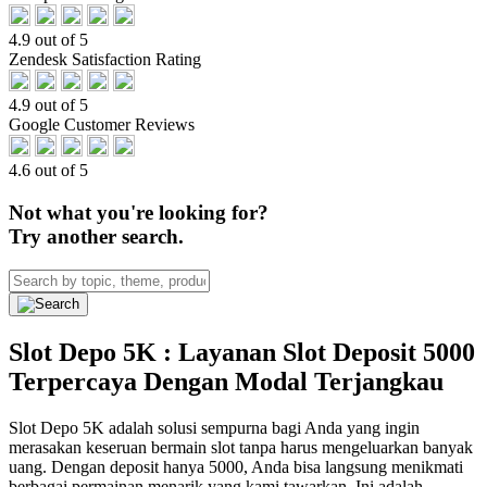
4.9 out of 5
Zendesk Satisfaction Rating
4.9 out of 5
Google Customer Reviews
4.6 out of 5
Not what you're looking for?
Try another search.
Slot Depo 5K : Layanan Slot Deposit 5000
Terpercaya Dengan Modal Terjangkau
Slot Depo 5K adalah solusi sempurna bagi Anda yang ingin
merasakan keseruan bermain slot tanpa harus mengeluarkan banyak
uang. Dengan deposit hanya 5000, Anda bisa langsung menikmati
berbagai permainan menarik yang kami tawarkan. Ini adalah