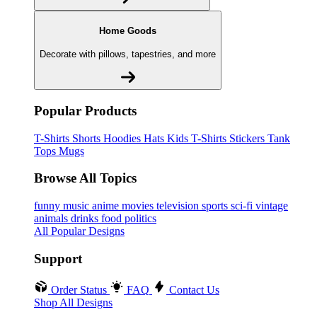
Home Goods
Decorate with pillows, tapestries, and more
Popular Products
T-Shirts
Shorts
Hoodies
Hats
Kids T-Shirts
Stickers
Tank
Tops
Mugs
Browse All Topics
funny
music
anime
movies
television
sports
sci-fi
vintage
animals
drinks
food
politics
All Popular Designs
Support
Order Status
FAQ
Contact Us
Shop All Designs