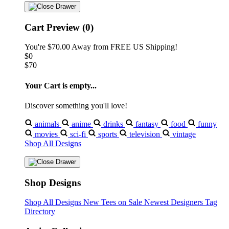
Cart Preview (0)
You're
$70.00
Away from
FREE US Shipping!
$0
$70
Your Cart is empty...
Discover something you'll love!
animals
anime
drinks
fantasy
food
funny
movies
sci-fi
sports
television
vintage
Shop All Designs
Shop Designs
Shop All Designs
New Tees on Sale
Newest Designers
Tag
Directory