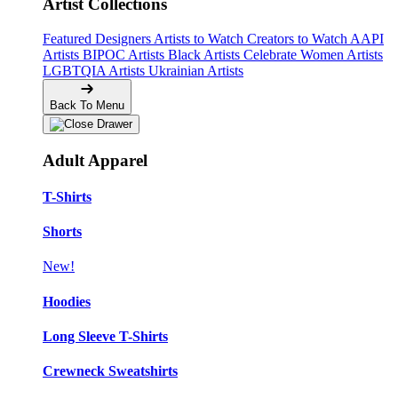
Artist Collections
Featured Designers
Artists to Watch
Creators to Watch
AAPI
Artists
BIPOC Artists
Black Artists
Celebrate Women Artists
LGBTQIA Artists
Ukrainian Artists
Back To Menu
Adult Apparel
T-Shirts
Shorts
New!
Hoodies
Long Sleeve T-Shirts
Crewneck Sweatshirts