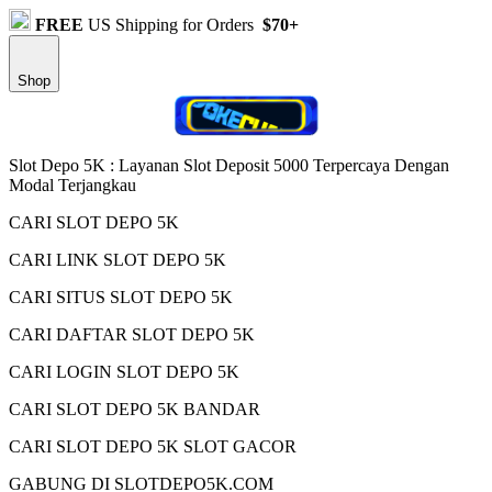
FREE
US Shipping for Orders
$70+
Shop
Slot Depo 5K : Layanan Slot Deposit 5000 Terpercaya Dengan
Modal Terjangkau
CARI SLOT DEPO 5K
CARI LINK SLOT DEPO 5K
CARI SITUS SLOT DEPO 5K
CARI DAFTAR SLOT DEPO 5K
CARI LOGIN SLOT DEPO 5K
CARI SLOT DEPO 5K BANDAR
CARI SLOT DEPO 5K SLOT GACOR
GABUNG DI SLOTDEPO5K.COM