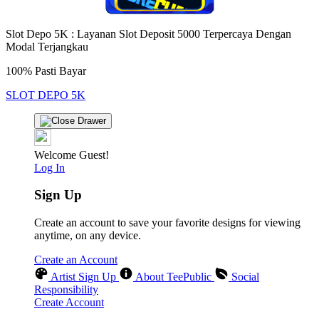
Slot Depo 5K : Layanan Slot Deposit 5000 Terpercaya Dengan
Modal Terjangkau
100% Pasti Bayar
SLOT DEPO 5K
Welcome Guest!
Log In
Sign Up
Create an account to save your favorite designs for viewing
anytime, on any device.
Create an Account
Artist Sign Up
About TeePublic
Social
Responsibility
Create Account