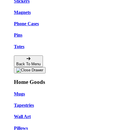
Stickers
Magnets
Phone Cases
Pins
Totes
Back To Menu
Home Goods
Mugs
Tapestries
Wall Art
Pillows